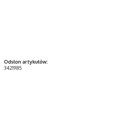
Odsłon artykułów:
3421985