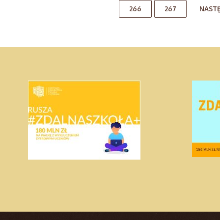
266
267
NAST