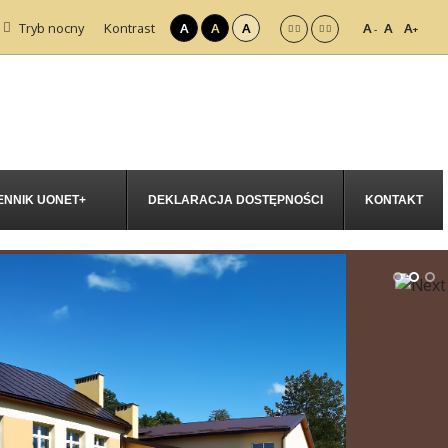
Tryb nocny
Kontrast
A
A
A
A
A
A
-
+
ENNIK UONET+
DEKLARACJA DOSTĘPNOŚCI
KONTAKT