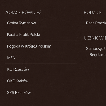
ZOBACZ
RÓWNIEŻ
RODZICE
Gmina Rymanów
Rada Rodz
Parafia Królik Polski
UCZNIOWI
Pogoda w Króliku Polskim
Samorząd U
Regulami
MEN
KO Rzeszów
OKE Kraków
SZS Rzeszów