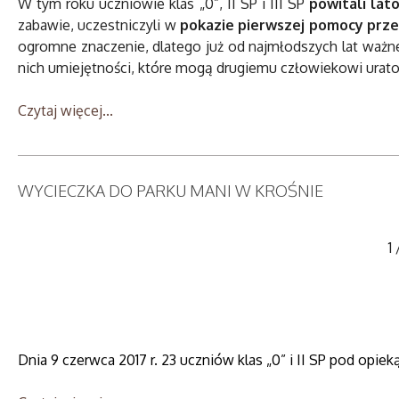
W tym roku uczniowie klas „0”, II SP i III SP
powitali lat
zabawie, uczestniczyli w
pokazie pierwszej pomocy prz
ogromne znaczenie, dlatego już od najmłodszych lat ważne
nich umiejętności, które mogą drugiemu człowiekowi urato
Czytaj więcej...
WYCIECZKA DO PARKU MANI W KROŚNIE
1
Dnia 9 czerwca 2017 r. 23 uczniów klas „0” i II SP pod opie