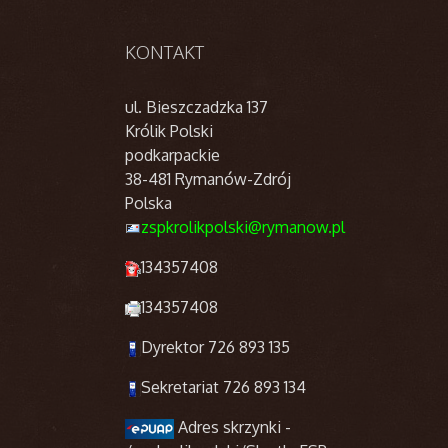
KONTAKT
ul. Bieszczadzka 137
Królik Polski
podkarpackie
38-481 Rymanów-Zdrój
Polska
zspkrolikpolski@rymanow.pl
134357408
134357408
Dyrektor 726 893 135
Sekretariat 726 893 134
Adres skrzynki -