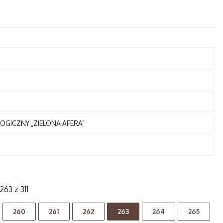
OGICZNY „ZIELONA AFERA”
263 z 311
260
261
262
263
264
265