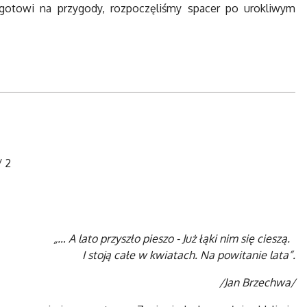
 gotowi na przygody, rozpoczęliśmy spacer po urokliwym
/
2
„… A lato przyszło pieszo - Już łąki nim się cieszą.
I stoją całe w kwiatach. Na powitanie lata”.
/Jan Brzechwa/