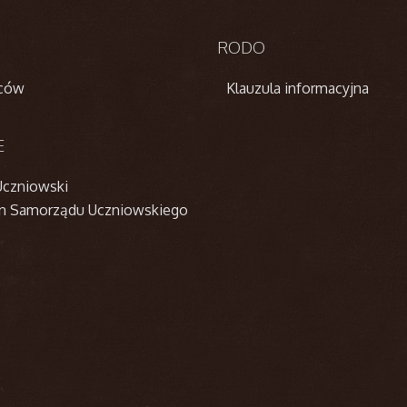
RODO
iców
Klauzula informacyjna
E
czniowski
n Samorządu Uczniowskiego