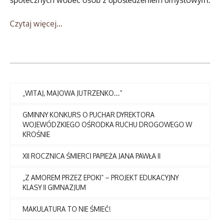
społecznych wobec osób z upośledzeniem umysłowym.
Czytaj więcej...
„WITAJ, MAJOWA JUTRZENKO...”
GMINNY KONKURS O PUCHAR DYREKTORA
WOJEWÓDZKIEGO OŚRODKA RUCHU DROGOWEGO W
KROŚNIE
XII ROCZNICA ŚMIERCI PAPIEŻA JANA PAWŁA II
„Z AMOREM PRZEZ EPOKI” – PROJEKT EDUKACYJNY
KLASY II GIMNAZJUM
MAKULATURA TO NIE ŚMIEĆ!