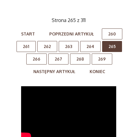
Strona 265 z 311
START
POPRZEDNI ARTYKUŁ
260
261
262
263
264
265
266
267
268
269
NASTĘPNY ARTYKUŁ
KONIEC