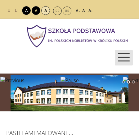
A
A
A
A
A
A
-
+
PASTELAMI MALOWANE...