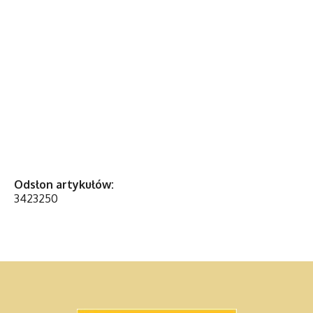
Odsłon artykułów:
3423250