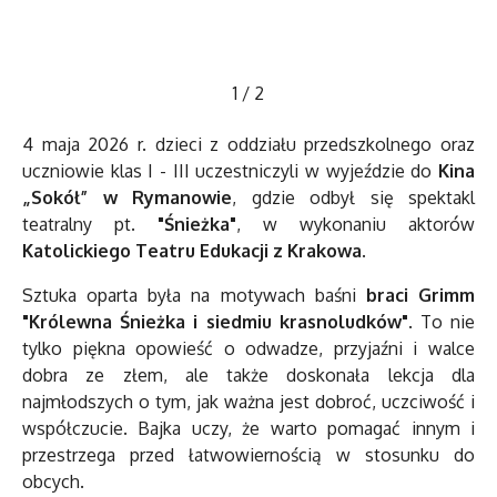
1
/
2
4 maja 2026 r. dzieci z oddziału przedszkolnego oraz
uczniowie klas I - III uczestniczyli w wyjeździe do
Kina
„Sokół” w Rymanowie
, gdzie odbył się spektakl
teatralny pt.
"Śnieżka"
, w wykonaniu aktorów
Katolickiego Teatru Edukacji z Krakowa
.
Sztuka oparta była na motywach baśni
braci Grimm
"Królewna Śnieżka i siedmiu krasnoludków"
. To nie
tylko piękna opowieść o odwadze, przyjaźni i walce
dobra ze złem, ale także doskonała lekcja dla
najmłodszych o tym, jak ważna jest dobroć, uczciwość i
współczucie. Bajka uczy, że warto pomagać innym i
przestrzega przed łatwowiernością w stosunku do
obcych.