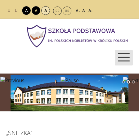
A
A
A
A
A
A
-
+
„ŚNIEŻKA”