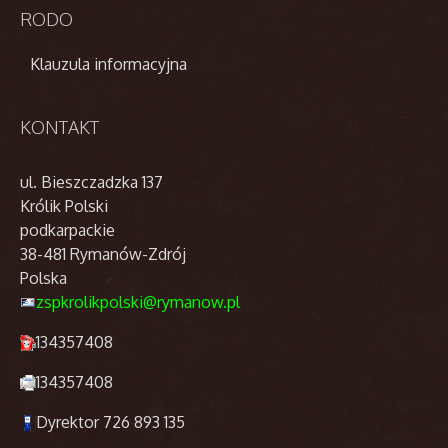
RODO
Klauzula informacyjna
KONTAKT
ul. Bieszczadzka 137
Królik Polski
podkarpackie
38-481 Rymanów-Zdrój
Polska
zspkrolikpolski@rymanow.pl
134357408
134357408
Dyrektor 726 893 135