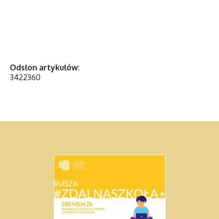
Odsłon artykułów:
3422360