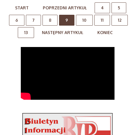
START
POPRZEDNI ARTYKUŁ
4
5
6
7
8
9
10
11
12
13
NASTĘPNY ARTYKUŁ
KONIEC