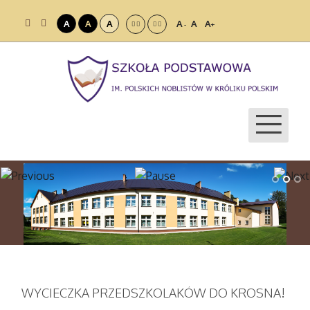
A
A
A
A
A
A
-
+
WYCIECZKA PRZEDSZKOLAKÓW DO KROSNA!