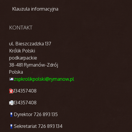
Klauzula informacyjna
KONTAKT
ul. Bieszczadzka 137
Królik Polski
podkarpackie
38-481 Rymanów-Zdrój
Polska
zspkrolikpolski@rymanow.pl
134357408
134357408
Dyrektor 726 893 135
Sekretariat 726 893 134