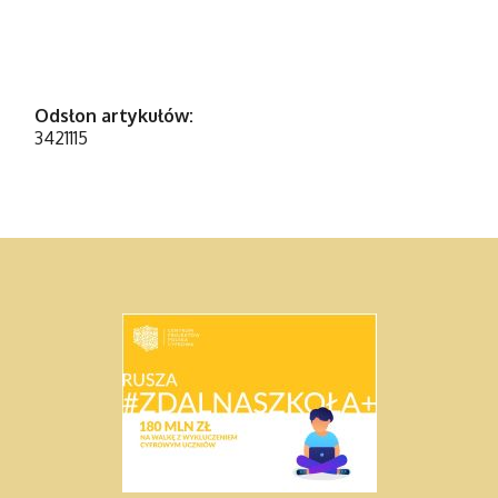
Odsłon artykułów:
3421115