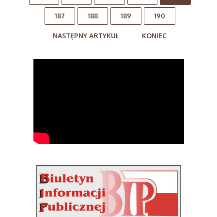
187
188
189
190
NASTĘPNY ARTYKUŁ
KONIEC