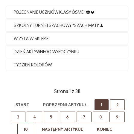
POŻEGNANIE UCZNIÓW KLASY ÓSMEJ 🎓❤️
SZKOLNY TURNIEJ SZACHOWY "SZACH MAT!"♟️
WIZYTA W SKLEPIE
DZIEŃ AKTYWNEGO WYPOCZYNKU
TYDZIEŃ KOLORÓW
Strona 1 z 311
START
POPRZEDNI ARTYKUŁ
1
2
3
4
5
6
7
8
9
10
NASTĘPNY ARTYKUŁ
KONIEC