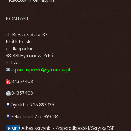
KONTAKT
ul. Bieszczadzka 137
Królik Polski
podkarpackie
38-481 Rymanów-Zdrój
Polska
zspkrolikpolski@rymanow.pl
134357408
134357408
Dyrektor 726 893 135
Sekretariat 726 893 134
Adres skrzynki - /zspkrolikpolski/SkrytkaESP