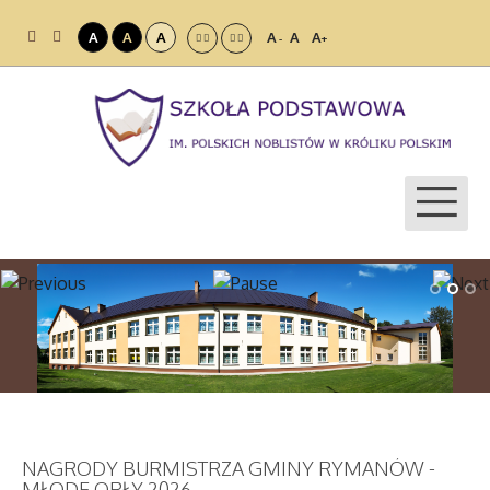
A
A
A
A
A
A
-
+
NAGRODY BURMISTRZA GMINY RYMANÓW -
MŁODE ORŁY 2026