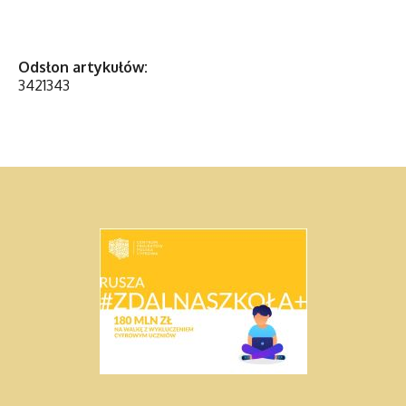
Odsłon artykułów:
3421343