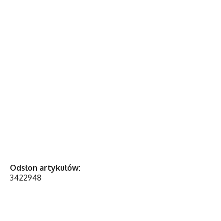
Odsłon artykułów:
3422948