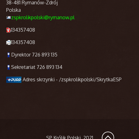
38-481 Rymanów-Zdrój
Polska
zspkrolikpolski@rymanow.pl
134357408
134357408
Dyrektor 726 893 135
Sekretariat 726 893 134
Adres skrzynki - /zspkrolikpolski/SkrytkaESP
SP Królik Polski
. 2021