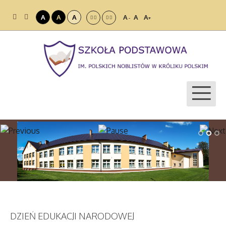
A
A
A
A
A
A
-
+
DZIEŃ EDUKACJI NARODOWEJ