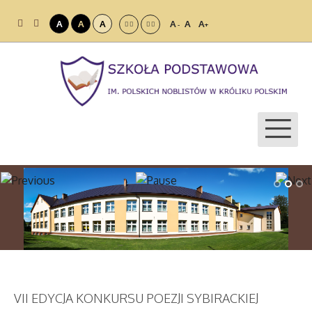
A
A
A
A
A
A
-
+
VII EDYCJA KONKURSU POEZJI SYBIRACKIEJ