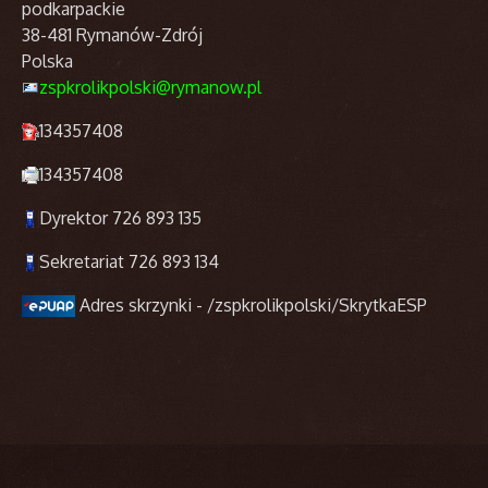
podkarpackie
38-481 Rymanów-Zdrój
Polska
zspkrolikpolski@rymanow.pl
134357408
134357408
Dyrektor 726 893 135
Sekretariat 726 893 134
Adres skrzynki - /zspkrolikpolski/SkrytkaESP