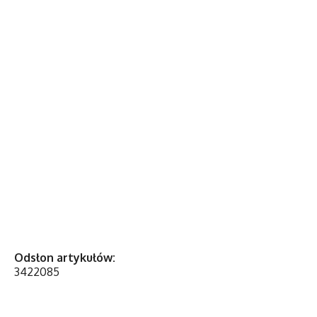
Odsłon artykułów:
3422085