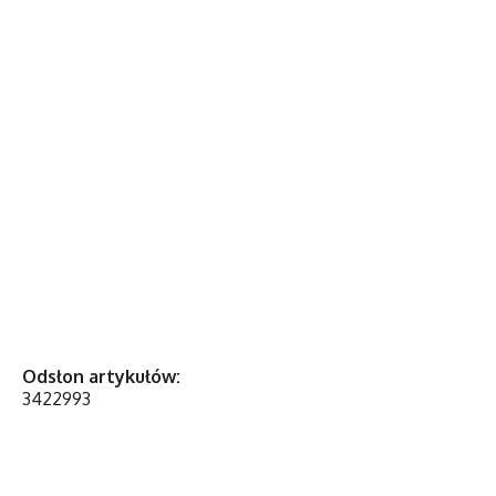
Odsłon artykułów:
3422993