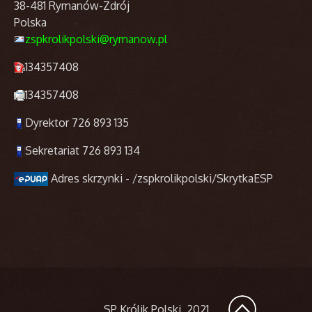
38-481 Rymanów-Zdrój
Polska
zspkrolikpolski@rymanow.pl
134357408
134357408
Dyrektor 726 893 135
Sekretariat 726 893 134
Adres skrzynki - /zspkrolikpolski/SkrytkaESP
SP Królik Polski
. 2021