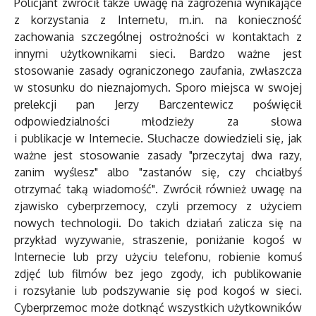
Policjant zwrócił także uwagę na zagrożenia wynikające
z korzystania z Internetu, m.in. na konieczność
zachowania szczególnej ostrożności w kontaktach z
innymi użytkownikami sieci. Bardzo ważne jest
stosowanie zasady ograniczonego zaufania, zwłaszcza
w stosunku do nieznajomych. Sporo miejsca w swojej
prelekcji pan Jerzy Barczentewicz poświęcił
odpowiedzialności młodzieży za słowa
i publikacje w Internecie. Słuchacze dowiedzieli się, jak
ważne jest stosowanie zasady "przeczytaj dwa razy,
zanim wyślesz" albo "zastanów się, czy chciałbyś
otrzymać taką wiadomość". Zwrócił również uwagę na
zjawisko cyberprzemocy, czyli przemocy z użyciem
nowych technologii. Do takich działań zalicza się na
przykład wyzywanie, straszenie, poniżanie kogoś w
Internecie lub przy użyciu telefonu, robienie komuś
zdjęć lub filmów bez jego zgody, ich publikowanie
i rozsyłanie lub podszywanie się pod kogoś w sieci.
Cyberprzemoc może dotknąć wszystkich użytkowników