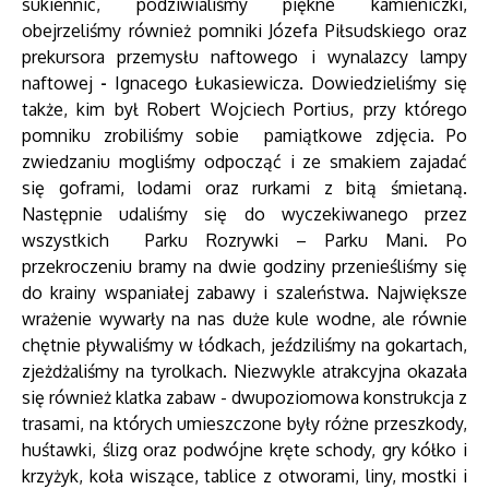
sukiennic, podziwialiśmy piękne kamieniczki,
obejrzeliśmy również pomniki Józefa Piłsudskiego oraz
prekursora przemysłu naftowego i wynalazcy lampy
naftowej
-
Ignacego Łukasiewicza. Dowiedzieliśmy się
także, kim był Robert Wojciech Portius, przy którego
pomniku zrobiliśmy sobie pamiątkowe zdjęcia. Po
zwiedzaniu mogliśmy odpocząć i ze smakiem zajadać
się goframi, lodami oraz rurkami z bitą śmietaną.
Następnie udaliśmy się do wyczekiwanego przez
wszystkich Parku Rozrywki – Parku Mani. Po
przekroczeniu bramy na dwie godziny przenieśliśmy się
do krainy wspaniałej zabawy i szaleństwa. Największe
wrażenie wywarły na nas duże kule wodne, ale równie
chętnie pływaliśmy w łódkach, jeździliśmy na gokartach,
zjeżdżaliśmy na tyrolkach. Niezwykle atrakcyjna okazała
się również klatka zabaw - dwupoziomowa konstrukcja z
trasami, na których umieszczone były różne przeszkody,
huśtawki, ślizg oraz podwójne kręte schody, gry kółko i
krzyżyk, koła wiszące, tablice z otworami, liny, mostki i