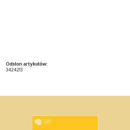
Odsłon artykułów:
3424213