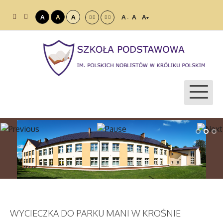
A
A
A
A
A
A
-
+
WYCIECZKA DO PARKU MANI W KROŚNIE