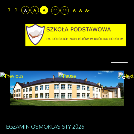
A
A
A
A
A
A
-
+
EGZAMIN ÓSMOKLASISTY 2026