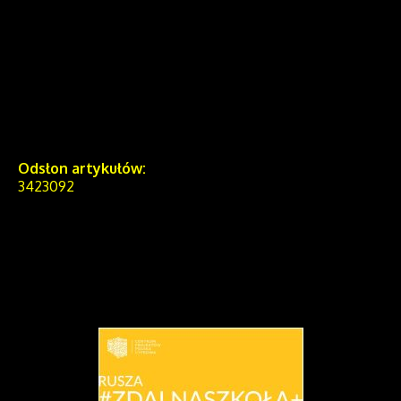
Odsłon artykułów:
3423092