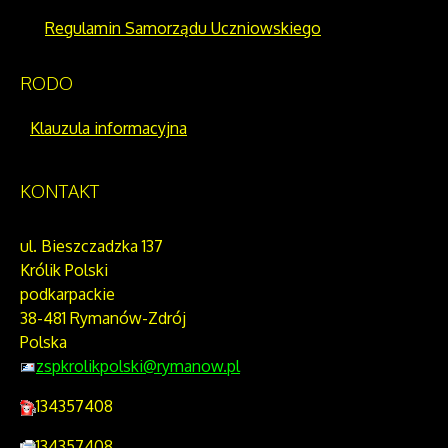
Regulamin Samorządu Uczniowskiego
RODO
Klauzula informacyjna
KONTAKT
ul. Bieszczadzka 137
Królik Polski
podkarpackie
38-481 Rymanów-Zdrój
Polska
zspkrolikpolski@rymanow.pl
134357408
134357408