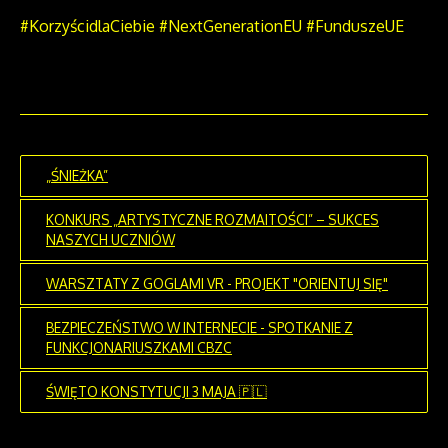
#KorzyścidlaCiebie #NextGenerationEU #FunduszeUE
„ŚNIEŻKA”
KONKURS „ARTYSTYCZNE ROZMAITOŚCI” – SUKCES
NASZYCH UCZNIÓW
WARSZTATY Z GOGLAMI VR - PROJEKT "ORIENTUJ SIĘ"
BEZPIECZEŃSTWO W INTERNECIE - SPOTKANIE Z
FUNKCJONARIUSZKAMI CBZC
ŚWIĘTO KONSTYTUCJI 3 MAJA 🇵🇱