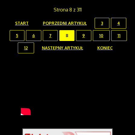
Strona 8 z 311
START
POPRZEDNI ARTYKUŁ
3
4
5
6
7
8
9
10
11
12
NASTĘPNY ARTYKUŁ
KONIEC