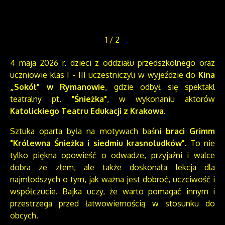
1
/
2
4 maja 2026 r. dzieci z oddziału przedszkolnego oraz
uczniowie klas I - III uczestniczyli w wyjeździe do
Kina
„Sokół” w Rymanowie
, gdzie odbył się spektakl
teatralny pt.
"Śnieżka"
, w wykonaniu aktorów
Katolickiego Teatru Edukacji z Krakowa
.
Sztuka oparta była na motywach baśni
braci Grimm
"Królewna Śnieżka i siedmiu krasnoludków"
. To nie
tylko piękna opowieść o odwadze, przyjaźni i walce
dobra ze złem, ale także doskonała lekcja dla
najmłodszych o tym, jak ważna jest dobroć, uczciwość i
współczucie. Bajka uczy, że warto pomagać innym i
przestrzega przed łatwowiernością w stosunku do
obcych.