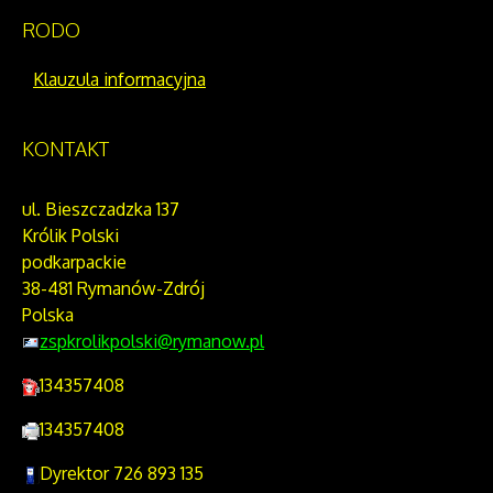
RODO
Klauzula informacyjna
KONTAKT
ul. Bieszczadzka 137
Królik Polski
podkarpackie
38-481 Rymanów-Zdrój
Polska
zspkrolikpolski@rymanow.pl
134357408
134357408
Dyrektor 726 893 135