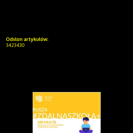
Odsłon artykułów:
3423430