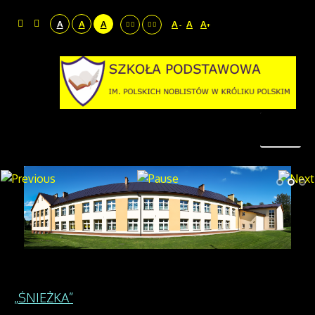
A
A
A
A
A
A
-
+
„ŚNIEŻKA”