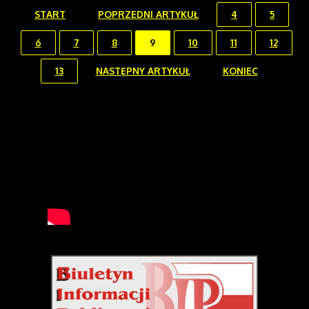
START
POPRZEDNI ARTYKUŁ
4
5
6
7
8
9
10
11
12
13
NASTĘPNY ARTYKUŁ
KONIEC