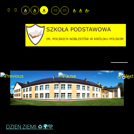
A
A
A
A
A
A
-
+
DZIEŃ ZIEMI ♻️🌍💚