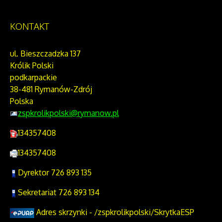
KONTAKT
ul. Bieszczadzka 137
Królik Polski
podkarpackie
38-481 Rymanów-Zdrój
Polska
zspkrolikpolski@rymanow.pl
134357408
134357408
Dyrektor 726 893 135
Sekretariat 726 893 134
Adres skrzynki - /zspkrolikpolski/SkrytkaESP