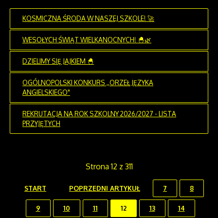
KOSMICZNA ŚRODA W NASZEJ SZKOLE! 🚀
WESOŁYCH ŚWIĄT WIELKANOCNYCH! 🐣🌿
DZIELIMY SIĘ JAJKIEM 🐣
OGÓLNOPOLSKI KONKURS ,,ORZEŁ JĘZYKA
ANGIELSKIEGO"
REKRUTACJA NA ROK SZKOLNY 2026/2027 - LISTA
PRZYJĘTYCH
Strona 12 z 311
START
POPRZEDNI ARTYKUŁ
7
8
9
10
11
12
13
14