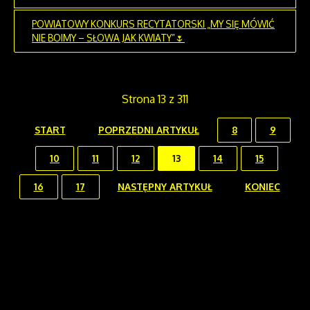
POWIATOWY KONKURS RECYTATORSKI „MY SIĘ MÓWIĆ
NIE BOIMY – SŁOWA JAK KWIATY”🌷
Strona 13 z 311
START
POPRZEDNI ARTYKUŁ
8
9
10
11
12
13
14
15
16
17
NASTĘPNY ARTYKUŁ
KONIEC