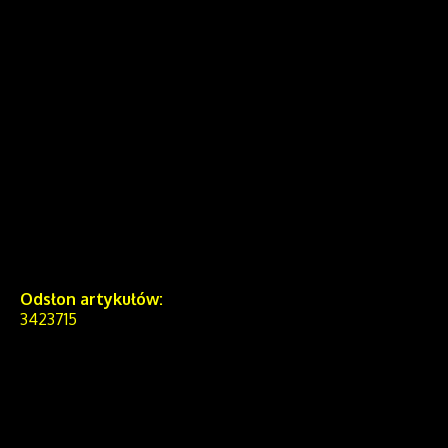
Odsłon artykułów:
3423715