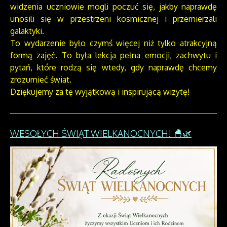
widzenia uczniowie mogli poczuć się, jakby naprawdę
unosili się w przestrzeni kosmicznej i przemierzali
galaktyki.
To wydarzenie było czymś więcej niż tylko atrakcyjną
formą zajęć. To była lekcja pełna emocji, zachwytu i
pytań, które rodzą się wtedy, gdy naprawdę chcemy
zrozumieć świat.
Dziękujemy za tę wyjątkową i inspirującą wizytę!
WESOŁYCH ŚWIĄT WIELKANOCNYCH! 🐣🌿