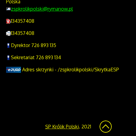
Polska
zspkrolikpolski@rymanow.pl
134357408
134357408
Dyrektor 726 893 135
Sekretariat 726 893 134
Adres skrzynki - /zspkrolikpolski/SkrytkaESP
SP Królik Polski
. 2021