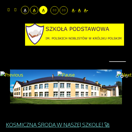
A
A
A
A
A
A
-
+
KOSMICZNA ŚRODA W NASZEJ SZKOLE! 🚀