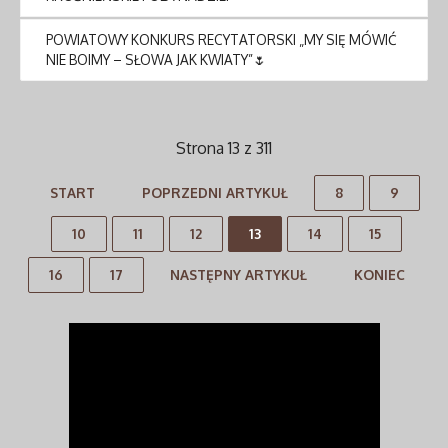
POWIATOWY KONKURS RECYTATORSKI „MY SIĘ MÓWIĆ
NIE BOIMY – SŁOWA JAK KWIATY”🌷
Strona 13 z 311
START
POPRZEDNI ARTYKUŁ
8
9
10
11
12
13
14
15
16
17
NASTĘPNY ARTYKUŁ
KONIEC