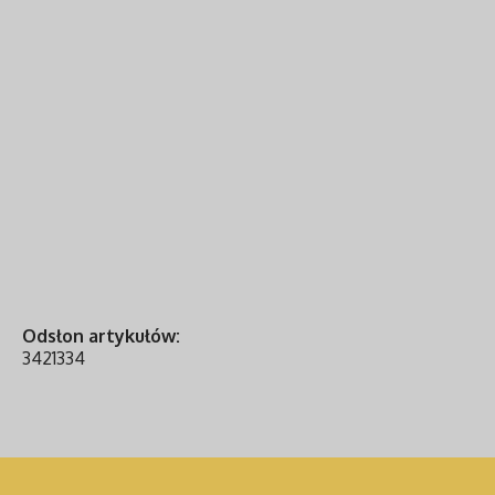
Odsłon artykułów:
3421334