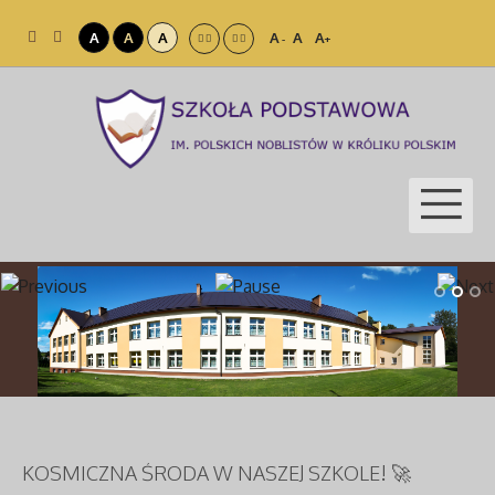
A
A
A
A
A
A
-
+
KOSMICZNA ŚRODA W NASZEJ SZKOLE! 🚀