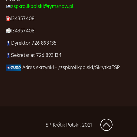
zspkrolikpolski@rymanow.pl
134357408
134357408
Dyrektor 726 893 135
Sekretariat 726 893 134
Adres skrzynki - /zspkrolikpolski/SkrytkaESP
SP Królik Polski
. 2021