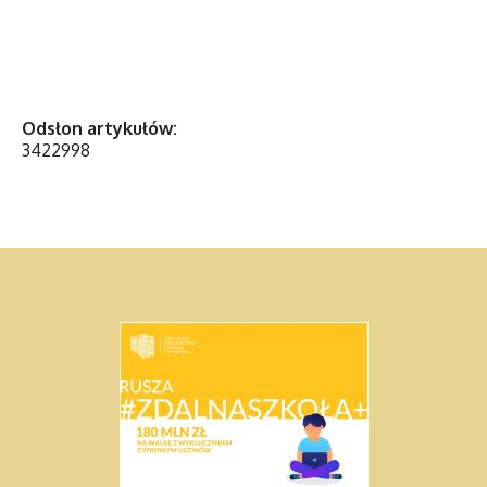
Odsłon artykułów:
3422998