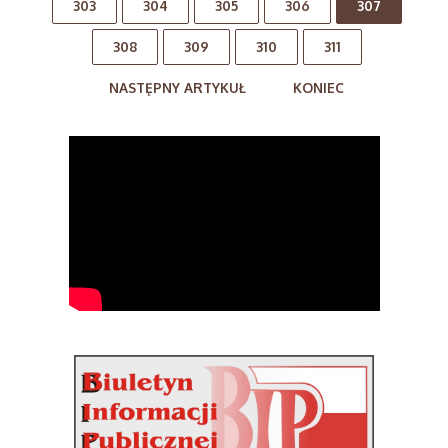
303
304
305
306
307
308
309
310
311
NASTĘPNY ARTYKUŁ
KONIEC