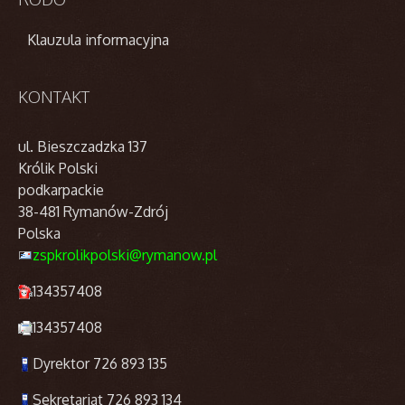
Klauzula informacyjna
KONTAKT
ul. Bieszczadzka 137
Królik Polski
podkarpackie
38-481 Rymanów-Zdrój
Polska
zspkrolikpolski@rymanow.pl
134357408
134357408
Dyrektor 726 893 135
Sekretariat 726 893 134