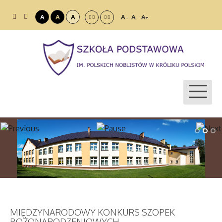
A
A
A
A
A
A
-
+
MIĘDZYNARODOWY KONKURS SZOPEK
BOŻONARODZENIOWYCH