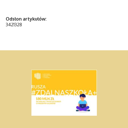
Odsłon artykułów:
3421328