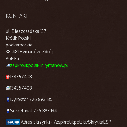
KONTAKT
ul. Bieszczadzka 137
Królik Polski
podkarpackie
38-481 Rymanów-Zdrój
Polska
zspkrolikpolski@rymanow.pl
134357408
134357408
Dyrektor 726 893 135
Sekretariat 726 893 134
Adres skrzynki - /zspkrolikpolski/SkrytkaESP