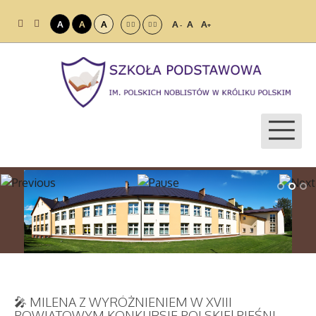
A
A
A
A
A
A
-
+
🎤 MILENA Z WYRÓŻNIENIEM W XVIII
POWIATOWYM KONKURSIE POLSKIEJ PIEŚNI