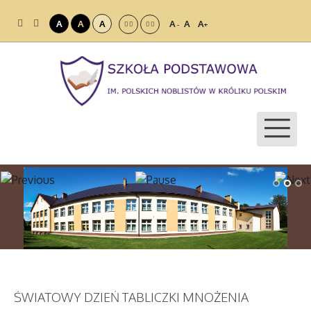
A
A
A
A
A
A
-
+
ŚWIATOWY DZIEŃ TABLICZKI MNOŻENIA