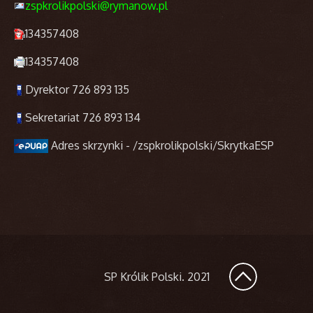
zspkrolikpolski@rymanow.pl
134357408
134357408
Dyrektor 726 893 135
Sekretariat 726 893 134
Adres skrzynki - /zspkrolikpolski/SkrytkaESP
SP Królik Polski
. 2021