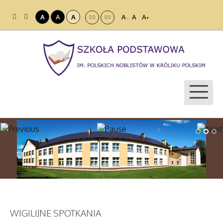
A
A
A
A
A
A
-
+
WIGILIJNE SPOTKANIA