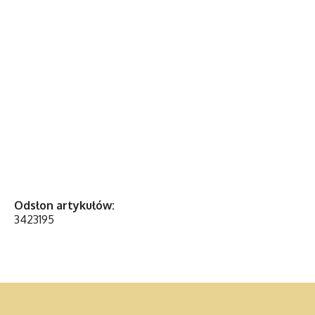
Odsłon artykułów:
3423195