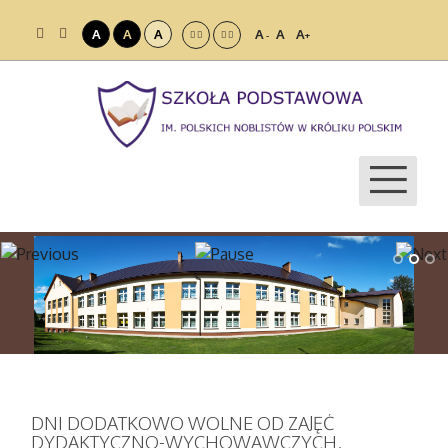
A
A
A
A
A
A
-
+
DNI DODATKOWO WOLNE OD ZAJĘĆ
DYDAKTYCZNO-WYCHOWAWCZYCH.