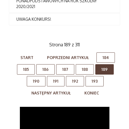
PONADPODSTAWOWYCH NA ROK SZKOLNY
2020/2021
UWAGA KONKURS!
Strona 189 z 311
START
POPRZEDNI ARTYKUŁ
184
185
186
187
188
189
190
191
192
193
NASTĘPNY ARTYKUŁ
KONIEC