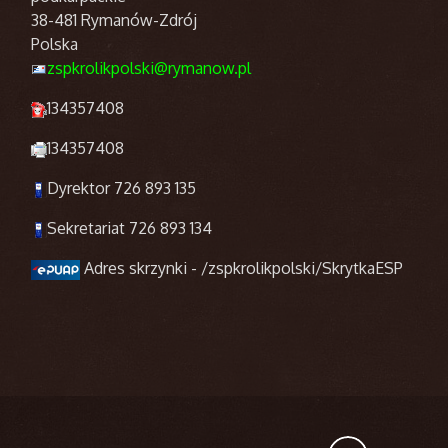
38-481 Rymanów-Zdrój
Polska
zspkrolikpolski@rymanow.pl
134357408
134357408
Dyrektor 726 893 135
Sekretariat 726 893 134
Adres skrzynki - /zspkrolikpolski/SkrytkaESP