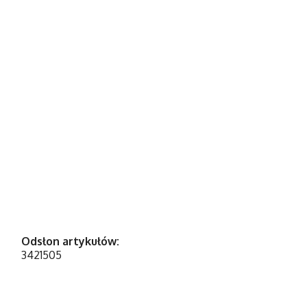
Odsłon artykułów:
3421505