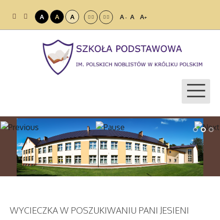
A
A
A
A
A
A
-
+
WYCIECZKA W POSZUKIWANIU PANI JESIENI