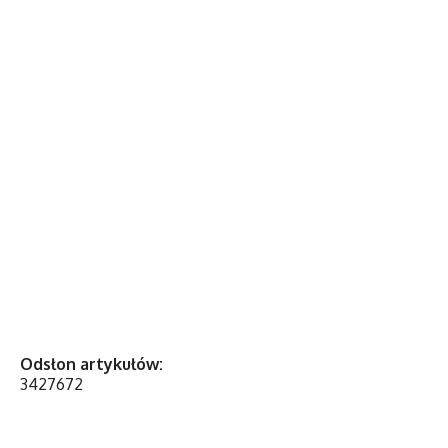
Odsłon artykułów:
3427672