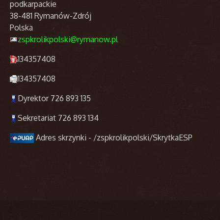
podkarpackie
38-481 Rymanów-Zdrój
Polska
zspkrolikpolski@rymanow.pl
134357408
134357408
Dyrektor 726 893 135
Sekretariat 726 893 134
Adres skrzynki - /zspkrolikpolski/SkrytkaESP