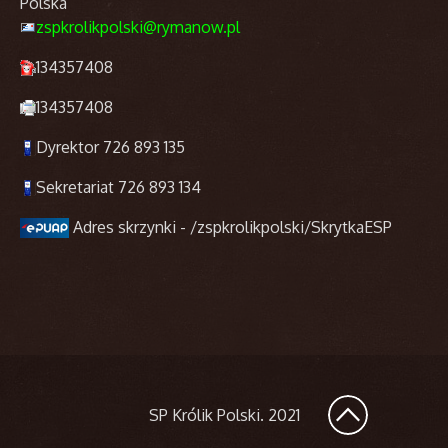
Polska
zspkrolikpolski@rymanow.pl
134357408
134357408
Dyrektor 726 893 135
Sekretariat 726 893 134
Adres skrzynki - /zspkrolikpolski/SkrytkaESP
SP Królik Polski
. 2021