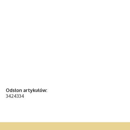
Odsłon artykułów:
3424334