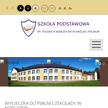
A
A
A
A
A
A
-
+
WYCIECZKA DO PIJALNI CZEKOLADY W
KORCZYNIE