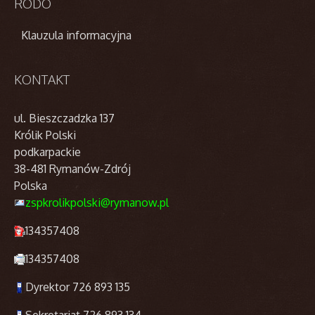
RODO
Klauzula informacyjna
KONTAKT
ul. Bieszczadzka 137
Królik Polski
podkarpackie
38-481 Rymanów-Zdrój
Polska
zspkrolikpolski@rymanow.pl
134357408
134357408
Dyrektor 726 893 135
Sekretariat 726 893 134