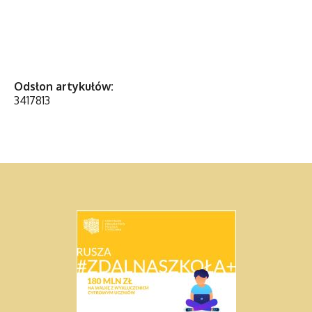
Odsłon artykułów:
3417813