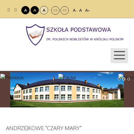
A
A
A
A
A
A
-
+
ANDRZEJKOWE "CZARY MARY"