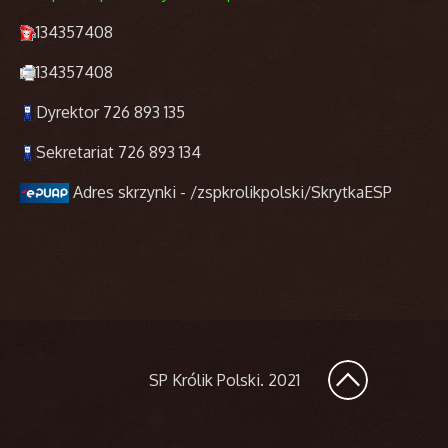
134357408
134357408
Dyrektor 726 893 135
Sekretariat 726 893 134
Adres skrzynki - /zspkrolikpolski/SkrytkaESP
SP Królik Polski
. 2021