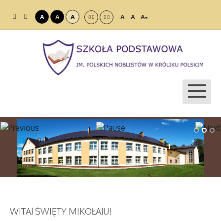
A
A
A
A
A
A
-
+
WITAJ ŚWIĘTY MIKOŁAJU!