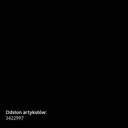
Odsłon artykułów:
3422997