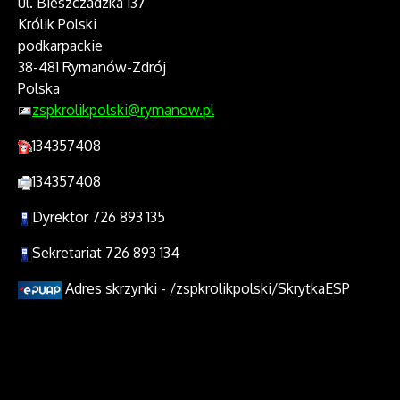
ul. Bieszczadzka 137
Królik Polski
podkarpackie
38-481 Rymanów-Zdrój
Polska
zspkrolikpolski@rymanow.pl
134357408
134357408
Dyrektor 726 893 135
Sekretariat 726 893 134
Adres skrzynki - /zspkrolikpolski/SkrytkaESP