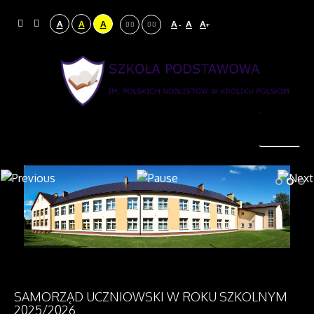
A
A
A
A
A
A
-
+
SAMORZĄD UCZNIOWSKI W ROKU SZKOLNYM
2025/2026