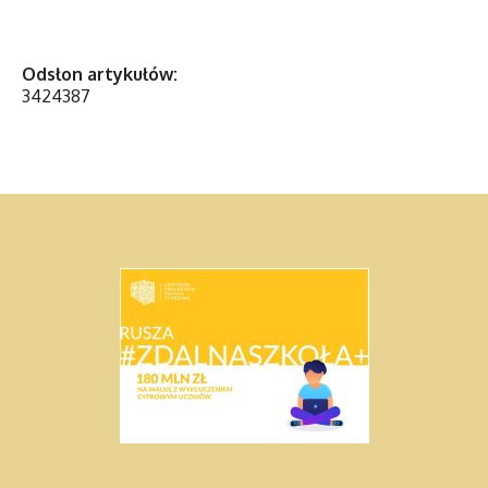
Odsłon artykułów:
3424387