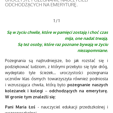
ODCHODZĄCYCH NA EMERYTURĘ.
1
/
1
Są w życiu chwile, które w pamięci zostają i choć czas
mija, one nadal trwają.
Są też osoby, które raz poznane bywają w życiu
niezapomniane.
Pożegnania są najtrudniejsze, bo jak rozstać się i
podziękować ludziom, z którymi przebyło się tyle dróg,
wydeptało tyle ścieżek… uroczystości pożegnania
uczniów klas ósmych towarzyszyła również podniosła
i wzruszająca chwila, którą było
pożegnanie naszych
koleżanek i kolegi
–
odchodzących na emeryturę.
W gronie tym znaleźli się:
Pani Maria Łoś
- nauczyciel edukacji przedszkolnej i