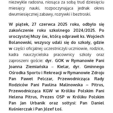
niezwykle radosna, niosąca za sobą trud dziesięciu
miesięcy nauki, rozpoczynająca jednak okres
dwumiesięcznej zabawy, rozrywki i beztroski.
W piątek, 27 czerwca 2025 roku, odbyło się
zakończenie roku szkolnego 2024/2025. Po
uroczystej Mszy św., którą odprawił ks. Wojciech
Bolanowski, wszyscy udali się do szkoły, gdzie
w
części oficjalnej uczestniczyli uczniowie, rodzice,
kadra nauczycielska pracownicy szkoły oraz
zaproszeni goście:
dyr. GOK w Rymanowie
Pani
Joanna Ziemiańska
–
Kielar,
dyr. Gminnego
Ośrodka Sportu i Rekreacji w Rymanowie Zdroju
Pan Paweł Pelczar, Przewodnicząca Rady
Rodziców Pani Paulina Malinowska – Pitrus,
Przewodnicząca KGW w Króliku Polskim Pani
Helena Pitrus, Prezes OSP w Króliku Polskim
Pan Jan Urbanik oraz sołtysi: Pan Daniel
Kuśnierczak i Pan Józef Łoś.