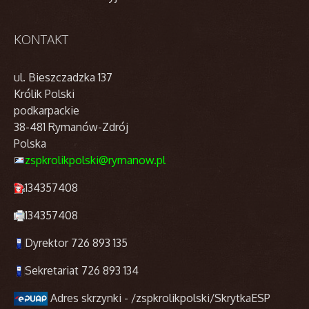
KONTAKT
ul. Bieszczadzka 137
Królik Polski
podkarpackie
38-481 Rymanów-Zdrój
Polska
zspkrolikpolski@rymanow.pl
134357408
134357408
Dyrektor 726 893 135
Sekretariat 726 893 134
Adres skrzynki - /zspkrolikpolski/SkrytkaESP