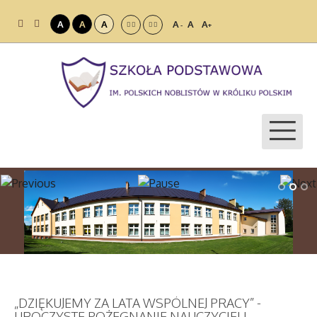
A
A
A
A
A
A
-
+
„DZIĘKUJEMY ZA LATA WSPÓLNEJ PRACY” -
UROCZYSTE POŻEGNANIE NAUCZYCIELI