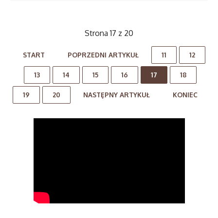
Strona 17 z 20
START
POPRZEDNI ARTYKUŁ
11
12
13
14
15
16
17
18
19
20
NASTĘPNY ARTYKUŁ
KONIEC