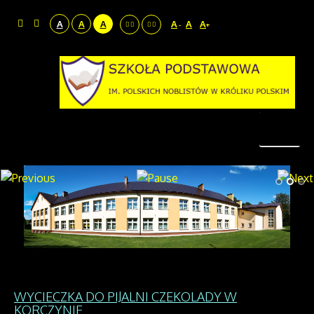
A
A
A
A
A
A
-
+
WYCIECZKA DO PIJALNI CZEKOLADY W
KORCZYNIE