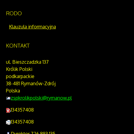
RODO
Klauzula informacyjna
KONTAKT
ul. Bieszczadzka 137
Królik Polski
podkarpackie
38-481 Rymanów-Zdrój
Polska
zspkrolikpolski@rymanow.pl
134357408
134357408
Dyrektor 726 893 135