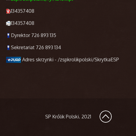
134357408
134357408
Dyrektor 726 893 135
Sekretariat 726 893 134
Adres skrzynki - /zspkrolikpolski/SkrytkaESP
SP Królik Polski
. 2021