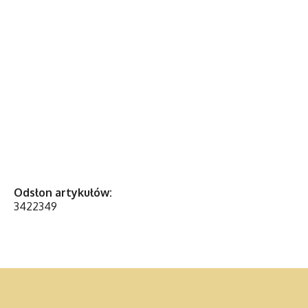
Odsłon artykułów:
3422349