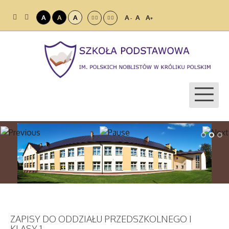
A
A
A
A
A
A
-
+
ZAPISY DO ODDZIAŁU PRZEDSZKOLNEGO I
KLASY 1