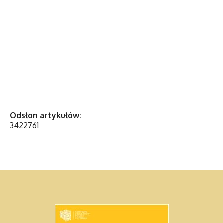
Odsłon artykułów:
3422761