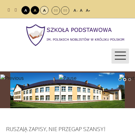
A
A
A
A
A
A
-
+
RUSZAJĄ ZAPISY, NIE PRZEGAP SZANSY!